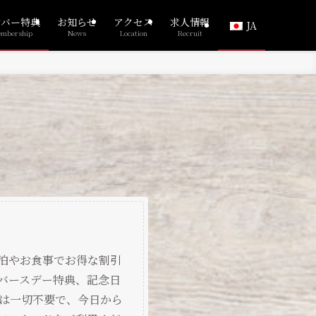
ンバー特典
お知らせ
アクセス
求人情報
JA
mbership
News
Location
Recruit
泊やお食事でお得な割引
バースデー特典、記念日
は一切不要で、今日から