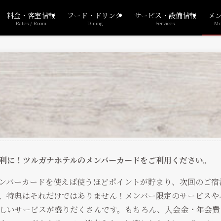
料金・客室情報
フード・ドリンク
サービス・設備情報
メ
Rates / Room
Dining
Services
Me
利に！ツルガナホテルのメンバーカードをご利用ください。
ンバーカードを使えば使うほどポイントが貯まり、次回のご宿
、特典はそれだけではありません！メンバー限定のサービスや
しいサービスが盛りだくさんです。もちろん、入会金・年会費